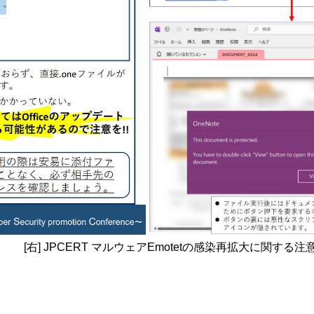
[右] JPCERT マルウェアEmotetの感染再拡大に関する注